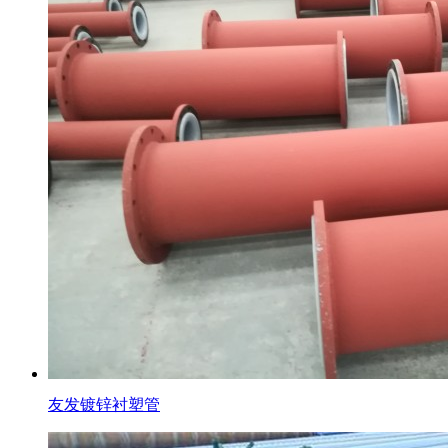
友发镀锌衬塑管