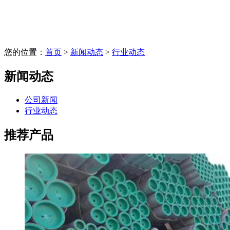
您的位置：
首页
>
新闻动态
>
行业动态
新闻动态
公司新闻
行业动态
推荐产品