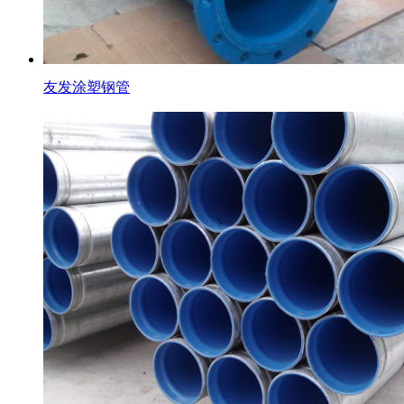
友发涂塑钢管